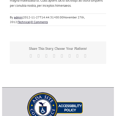
magna malesuada ut. Class aptent taciti sociosqu ad litora torquent
per conubia nostra, per inceptos himenaeos.
By
admin
|
2012-11-27T14:44:31+00:00
November 27th,
2012
|
Technical
|
0 Comments
Share This Story, Choose Your Platform!
Facebook
Twitter
Reddit
LinkedIn
Tumblr
Pinterest
Vk
Email